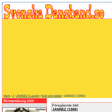
Hem
/
J
/
JANNEZ (Laxsjö)
/
Kort och bilder
/ JANNEZ (1990)
Slumpmässig bild
Föregående bild:
JANNEZ (1986)