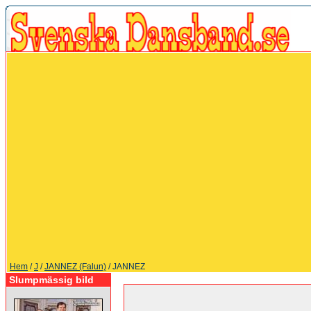
Hem
/
J
/
JANNEZ (Falun)
/ JANNEZ
Slumpmässig bild