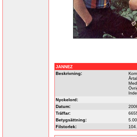
JANNEZ
Beskrivning:
Komm
Årta
Medl
Övri
Ind
Nyckelord:
Datum:
200
Träffar:
665
Betygsättning:
5.00
Filstorlek:
104