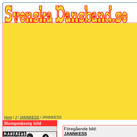
Hem
/
J
/
JANNKESS
/ JANNKESS
Slumpmässig bild
Föregående bild:
JANNKESS