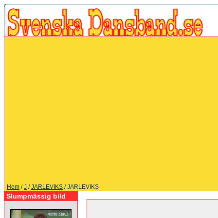
Hem
/
J
/
JARLEVIKS
/ JARLEVIKS
Slumpmässig bild