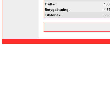
Träffar:
436
Betygsättning:
4.67
Filstorlek:
88.