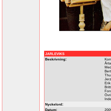
JARLEVIKS
Beskrivning:
Kom
Årta
Med
Bert
Thu
Jerz
Eri
Brit
Foro
Övri
Ind
Nyckelord:
Datum:
200