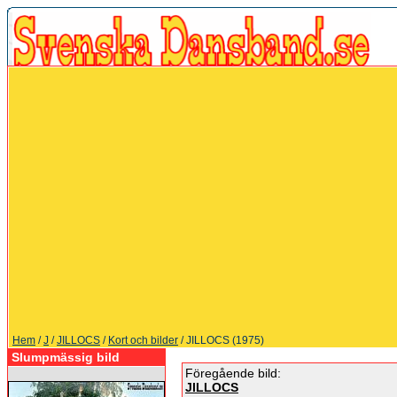
Hem
/
J
/
JILLOCS
/
Kort och bilder
/ JILLOCS (1975)
Slumpmässig bild
Föregående bild:
JILLOCS