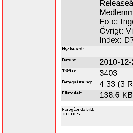
Releaseå
Medlemma
Foto: Ing
Övrigt: V
Index: D
Nyckelord:
Datum:
2010-12-
Träffar:
3403
Betygsättning:
4.33 (3 R
Filstorlek:
138.6 KB
Föregående bild:
JILLOCS