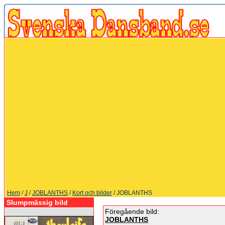
Hem
/
J
/
JOBLANTHS
/
Kort och bilder
/ JOBLANTHS
Slumpmässig bild
Föregående bild:
JOBLANTHS