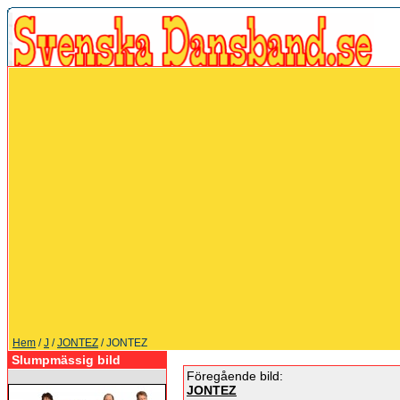
Hem
/
J
/
JONTEZ
/ JONTEZ
Slumpmässig bild
Föregående bild:
JONTEZ