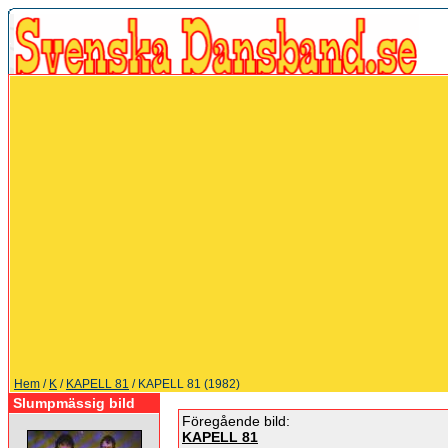
Hem
/
K
/
KAPELL 81
/ KAPELL 81 (1982)
Slumpmässig bild
Föregående bild:
KAPELL 81