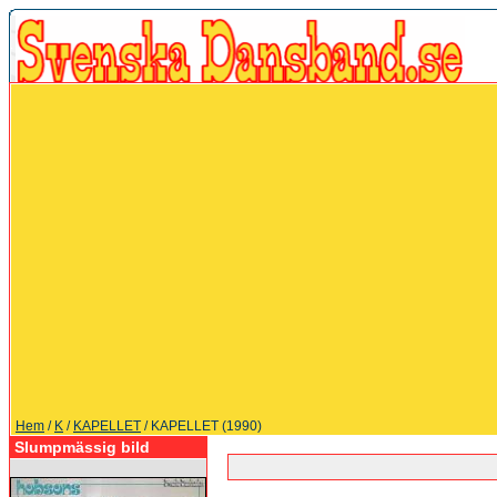
Hem
/
K
/
KAPELLET
/ KAPELLET (1990)
Slumpmässig bild