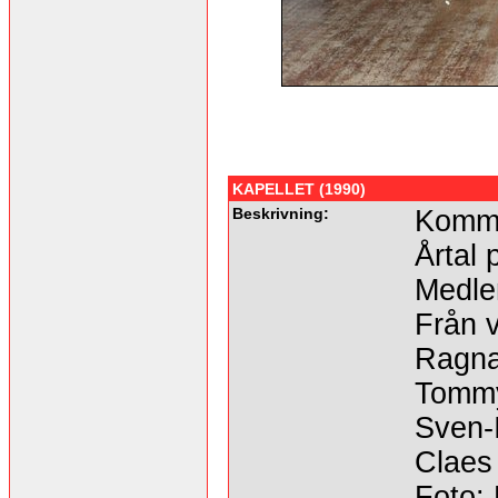
KAPELLET (1990)
Beskrivning:
Komme
Årtal 
Medle
Från v
Ragna
Tommy 
Sven-
Claes
Foto: 