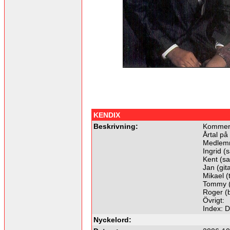
KENDIX
Beskrivning:
Kommer f
Årtal på
Medlemm
Ingrid (s
Kent (sa
Jan (git
Mikael 
Tommy (p
Roger (
Övrigt:
Index: 
Nyckelord: