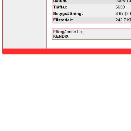
Datum:
2006-10
Träffar:
5630
Betygsättning:
3.67 (3 
Filstorlek:
242.7 K
Föregående bild:
KENDIX