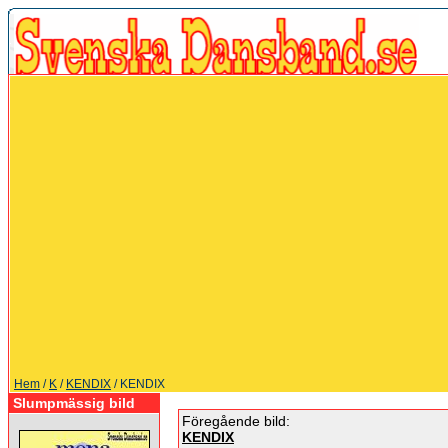
Hem
/
K
/
KENDIX
/ KENDIX
Slumpmässig bild
Föregående bild:
KENDIX