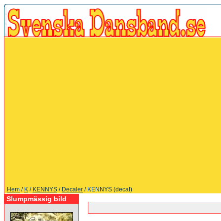
Hem
/
K
/
KENNYS
/
Decaler
/ KENNYS (decal)
Slumpmässig bild