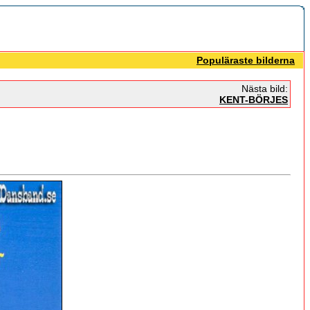
Populäraste bilderna
Nästa bild:
KENT-BÖRJES