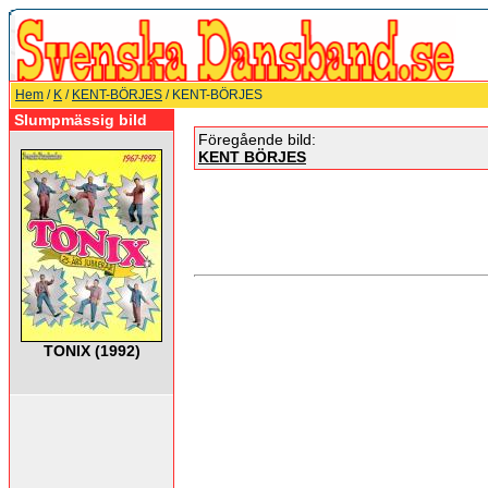
Hem
/
K
/
KENT-BÖRJES
/ KENT-BÖRJES
Slumpmässig bild
Föregående bild:
KENT BÖRJES
TONIX (1992)