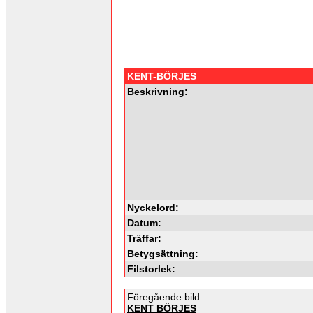
KENT-BÖRJES
Beskrivning:
Nyckelord:
Datum:
Träffar:
Betygsättning:
Filstorlek:
Föregående bild:
KENT BÖRJES