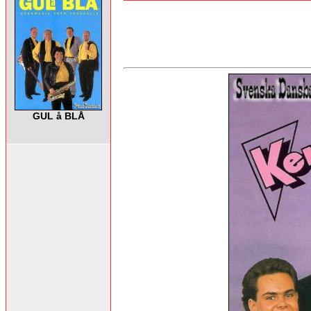
GUL å BLÅ