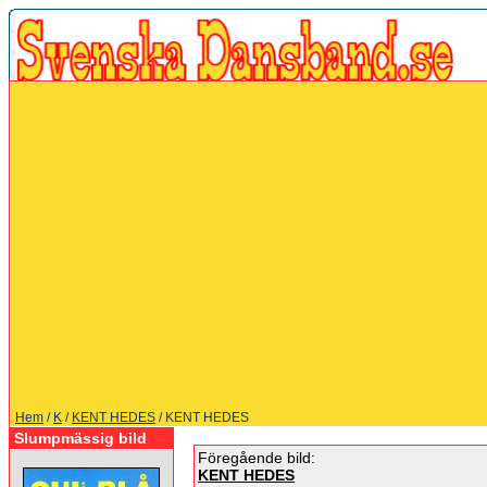
Hem
/
K
/
KENT HEDES
/ KENT HEDES
Slumpmässig bild
Föregående bild:
KENT HEDES