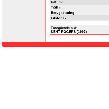
Datum:
Träffar:
Betygsättning:
Filstorlek:
Föregående bild:
KENT ROGERS (1997)