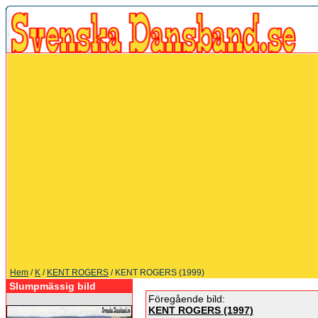
Hem
/
K
/
KENT ROGERS
/ KENT ROGERS (1999)
Slumpmässig bild
Föregående bild:
KENT ROGERS (1997)