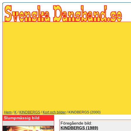
Hem
/
K
/
KINDBERGS
/
Kort och bilder
/ KINDBERGS (2000)
Slumpmässig bild
Föregående bild:
KINDBERGS (1989)