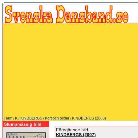
Hem
/
K
/
KINDBERGS
/
Kort och bilder
/ KINDBERGS (2008)
Slumpmässig bild
Föregående bild:
KINDBERGS (2007)