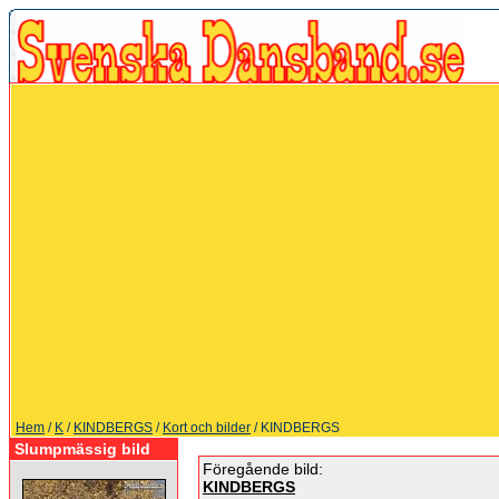
Hem
/
K
/
KINDBERGS
/
Kort och bilder
/ KINDBERGS
Slumpmässig bild
Föregående bild:
KINDBERGS