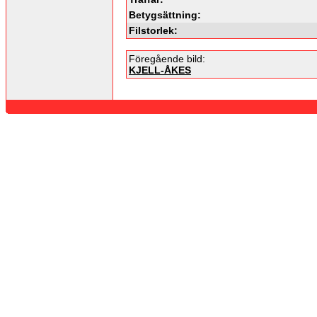
Betygsättning:
Filstorlek:
Föregående bild:
KJELL-ÅKES