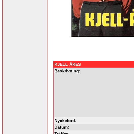
KJELL-ÅKES
Beskrivning:
Nyckelord:
Datum:
Träffar: