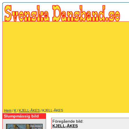
Hem
/
K
/
KJELL-ÅKES
/ KJELL-ÅKES
Slumpmässig bild
Föregående bild:
KJELL-ÅKES