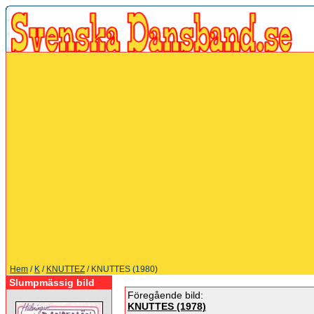
Hem
/
K
/
KNUTTEZ
/ KNUTTES (1980)
Slumpmässig bild
Föregående bild:
KNUTTES (1978)