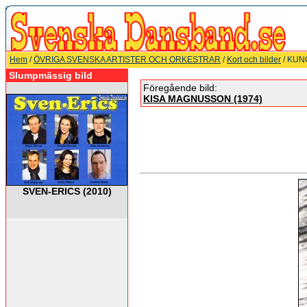
Hem
/
ÖVRIGA SVENSKA ARTISTER OCH ORKESTRAR
/
Kort och bilder
/ KU
Slumpmässig bild
Föregående bild:
KISA MAGNUSSON (1974)
SVEN-ERICS (2010)