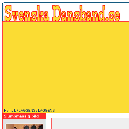
Hem
/
L
/
LAGGENS
/ LAGGENS
Slumpmässig bild