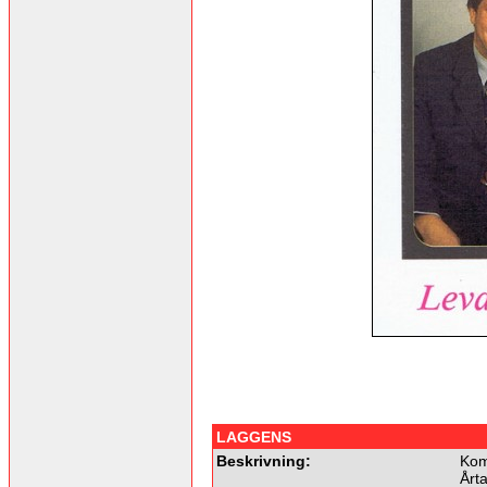
LAGGENS
Beskrivning:
Kom
Årta