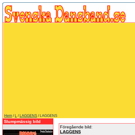
Hem
/
L
/
LAGGENS
/ LAGGENS
Slumpmässig bild
Föregående bild:
LAGGENS