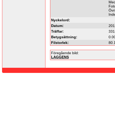
Med
Fot
Övri
Ind
Nyckelord:
Datum:
201
Träffar:
331
Betygsättning:
0.0
Filstorlek:
80.
Föregående bild:
LAGGENS