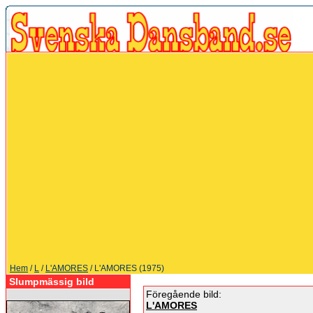
Hem
/
L
/
L'AMORES
/ L'AMORES (1975)
Slumpmässig bild
Föregående bild:
L'AMORES