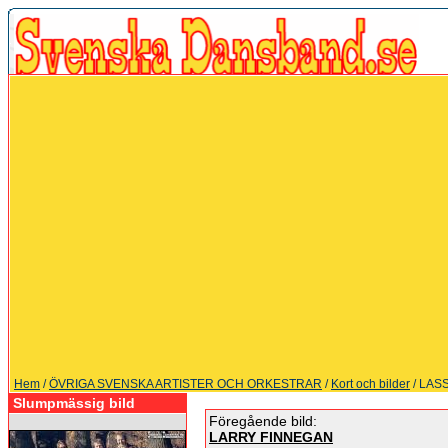
Hem
/
ÖVRIGA SVENSKA ARTISTER OCH ORKESTRAR
/
Kort och bilder
/ LAS
Slumpmässig bild
Föregående bild:
LARRY FINNEGAN