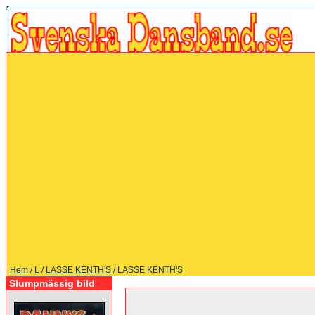
Hem
/
L
/
LASSE KENTH'S
/ LASSE KENTH'S
Slumpmässig bild