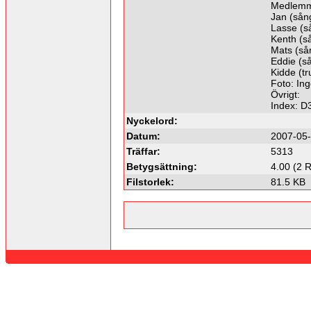
Medlemm
Jan (sång
Lasse (så
Kenth (så
Mats (så
Eddie (så
Kidde (t
Foto: Ing
Övrigt:
Index: D
Nyckelord:
Datum:
2007-05-
Träffar:
5313
Betygsättning:
4.00 (2 R
Filstorlek:
81.5 KB