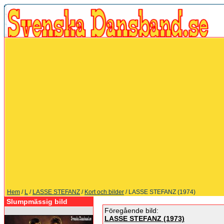
Hem
/
L
/
LASSE STEFANZ
/
Kort och bilder
/ LASSE STEFANZ (1974)
Slumpmässig bild
Föregående bild:
LASSE STEFANZ (1973)