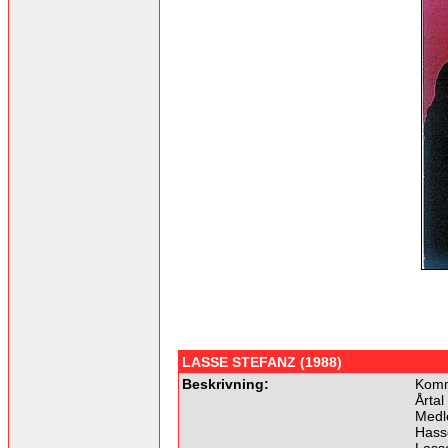
LASSE STEFANZ (1988)
Beskrivning:
Komme
Årtal
Medl
Hass
Lass