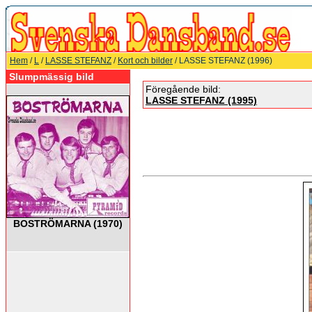
Hem
/
L
/
LASSE STEFANZ
/
Kort och bilder
/ LASSE STEFANZ (1996)
Slumpmässig bild
Föregående bild:
LASSE STEFANZ (1995)
BOSTRÖMARNA (1970)