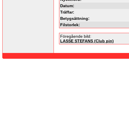
Datum:
Träffar:
Betygsättning:
Filstorlek:
Föregående bild:
LASSE STEFANS (Club pin)