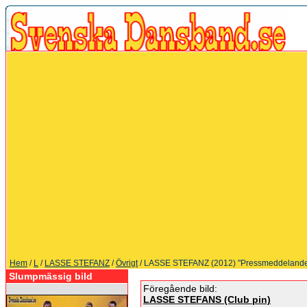
Hem
/
L
/
LASSE STEFANZ
/
Övrigt
/ LASSE STEFANZ (2012) "Pressmeddelande
Slumpmässig bild
Föregående bild:
LASSE STEFANS (Club pin)