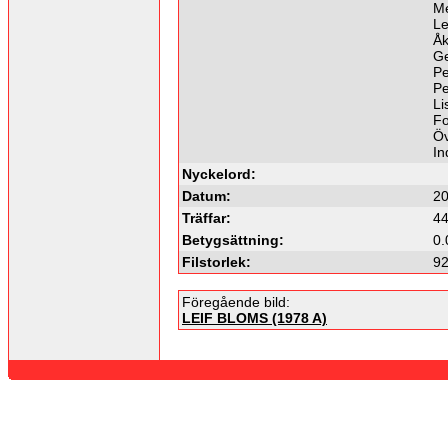
M
Le
Åk
Ge
Pe
Pe
Li
Fo
Öv
In
Nyckelord:
Datum:
20
Träffar:
4
Betygsättning:
0.
Filstorlek:
92
Föregående bild:
LEIF BLOMS (1978 A)