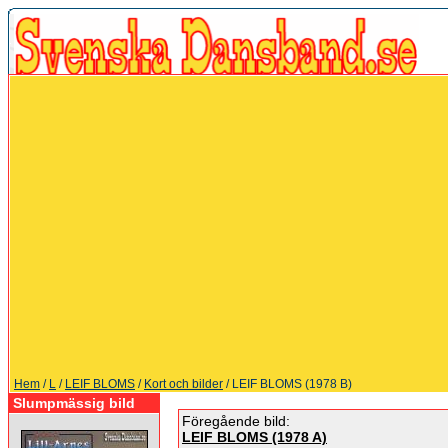
Hem
/
L
/
LEIF BLOMS
/
Kort och bilder
/ LEIF BLOMS (1978 B)
Slumpmässig bild
Föregående bild:
LEIF BLOMS (1978 A)