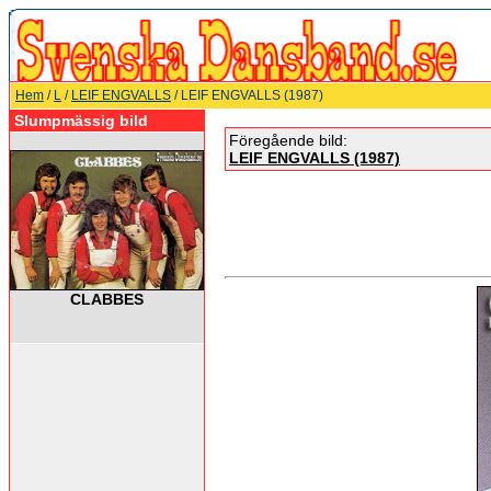
Hem
/
L
/
LEIF ENGVALLS
/ LEIF ENGVALLS (1987)
Slumpmässig bild
Föregående bild:
LEIF ENGVALLS (1987)
CLABBES