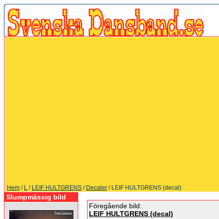
Hem
/
L
/
LEIF HULTGRENS
/
Decaler
/ LEIF HULTGRENS (decal)
Slumpmässig bild
Föregående bild:
LEIF HULTGRENS (decal)