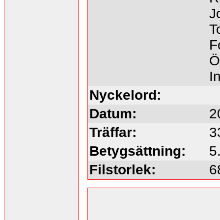
J
T
F
Ö
I
Nyckelord:
Datum:
2
Träffar:
3
Betygsättning:
5
Filstorlek:
6