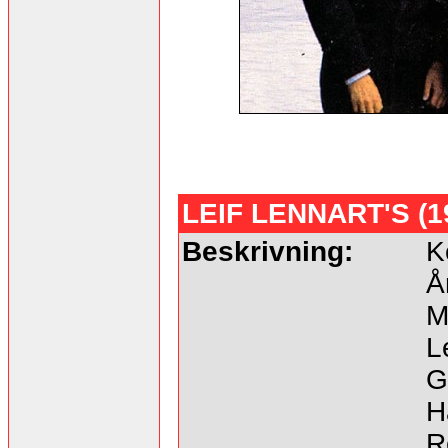
LEIF LENNART'S (1
Beskrivning:
K
Å
M
L
G
H
R