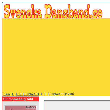
Hem
/
L
/
LEIF LENNARTS
/ LEIF LENNART'S (1990)
Slumpmässig bild