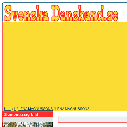
Hem
/
L
/
LENA MAGNUSSONS
/ LENA MAGNUSSONS
Slumpmässig bild