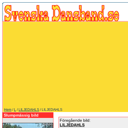
Hem
/
L
/
LILJEDAHLS
/ LILJEDAHLS
Slumpmässig bild
Föregående bild:
LILJEDAHLS