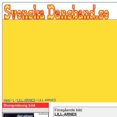
Hem
/
L
/
LILL-ARNES
/ LILL-ARNES
Slumpmässig bild
Föregående bild:
LILL-ARNES