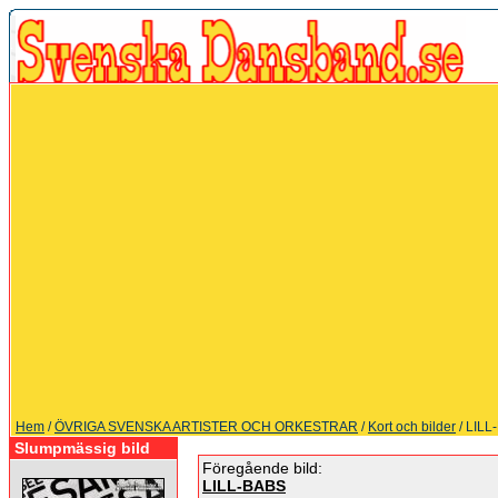
Hem
/
ÖVRIGA SVENSKA ARTISTER OCH ORKESTRAR
/
Kort och bilder
/ LILL
Slumpmässig bild
Föregående bild:
LILL-BABS