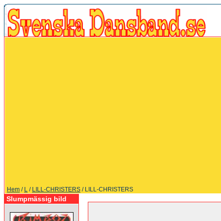
Hem
/
L
/
LILL-CHRISTERS
/ LILL-CHRISTERS
Slumpmässig bild