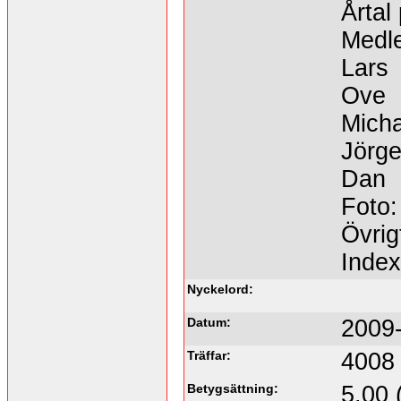
Årtal
Medl
Lars
Ove
Micha
Jörg
Dan
Foto:
Övrig
Inde
Nyckelord:
Datum:
2009-
Träffar:
4008
Betygsättning:
5.00 