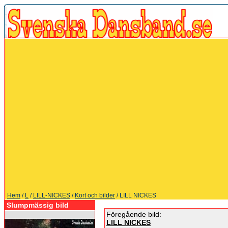
Hem
/
L
/
LILL-NICKES
/
Kort och bilder
/ LILL NICKES
Slumpmässig bild
Föregående bild:
LILL NICKES