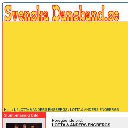
Hem
/
L
/
LOTTA & ANDERS ENGBERGS
/ LOTTA & ANDERS ENGBERGS
Slumpmässig bild
Föregående bild:
LOTTA & ANDERS ENGBERGS