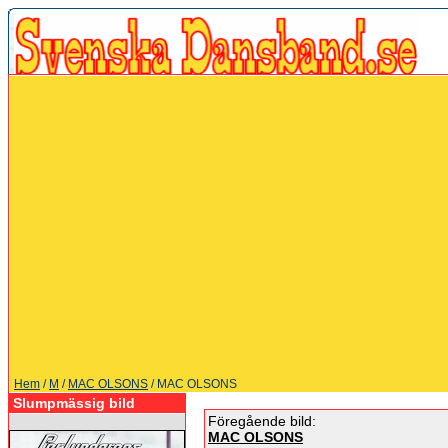
Hem
/
M
/
MAC OLSONS
/ MAC OLSONS
Slumpmässig bild
Föregående bild:
MAC OLSONS