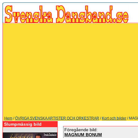
Hem
/
ÖVRIGA SVENSKA ARTISTER OCH ORKESTRAR
/
Kort och bilder
/ MA
Slumpmässig bild
Föregående bild:
MAGNUM BONUM