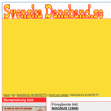
Hem
/
M
/
MAGNUS (KVINTETT)
/
Kort och bilder
/ MAGNUS KVINTETT
Slumpmässig bild
Föregående bild:
MAGNUS (1968)