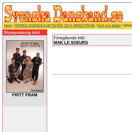
Hem
/
ÖVRIGA SVENSKA ARTISTER OCH ORKESTRAR
/
Kort och bilder
/ MAR
Slumpmässig bild
Föregående bild:
MAK LE SOEURS
FRITT FRAM