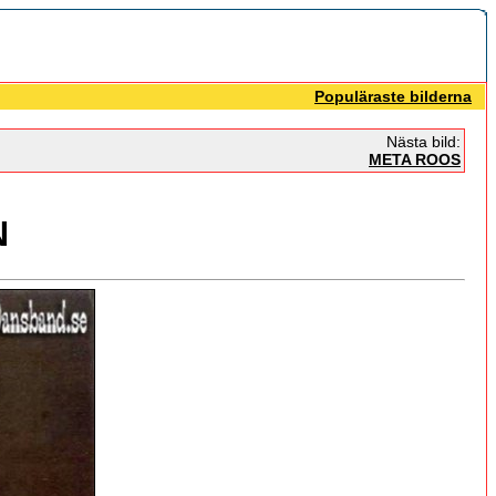
Populäraste bilderna
Nästa bild:
META ROOS
N