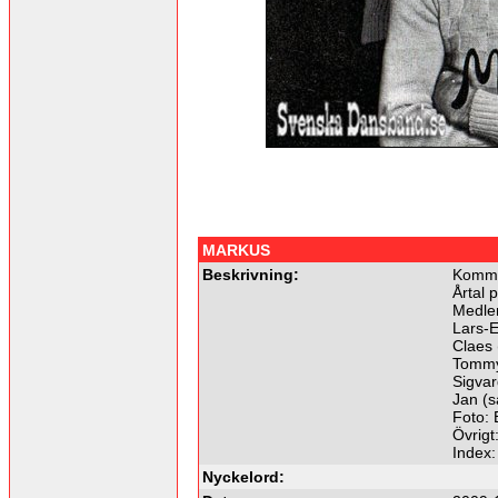
MARKUS
Beskrivning:
Kommer
Årtal 
Medle
Lars-E
Claes
Tommy
Sigvar
Jan (s
Foto: 
Övrigt
Index
Nyckelord: