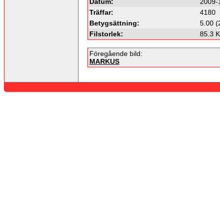
Datum:
2009-
Träffar:
4180
Betygsättning:
5.00 (
Filstorlek:
85.3 
Föregående bild:
MARKUS