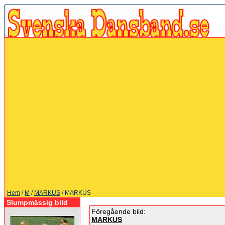
Hem
/
M
/
MARKUS
/ MARKUS
Slumpmässig bild
Föregående bild:
MARKUS