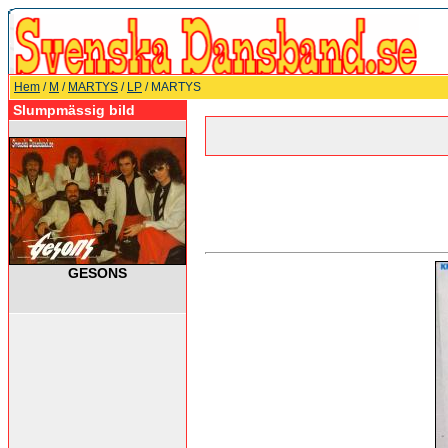
Hem
/
M
/
MARTYS
/
LP
/ MARTYS
Slumpmässig bild
GESONS