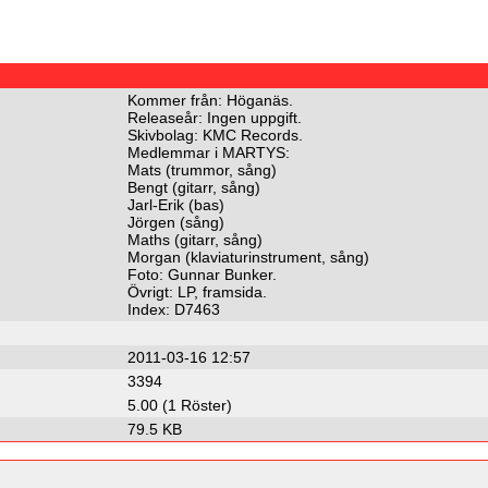
Kommer från: Höganäs.
Releaseår: Ingen uppgift.
Skivbolag: KMC Records.
Medlemmar i MARTYS:
Mats (trummor, sång)
Bengt (gitarr, sång)
Jarl-Erik (bas)
Jörgen (sång)
Maths (gitarr, sång)
Morgan (klaviaturinstrument, sång)
Foto: Gunnar Bunker.
Övrigt: LP, framsida.
Index: D7463
2011-03-16 12:57
3394
5.00 (1 Röster)
79.5 KB