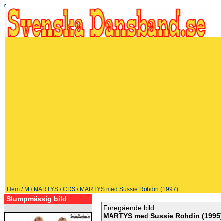
Hem
/
M
/
MARTYS
/
CDS
/ MARTYS med Sussie Rohdin (1997)
Slumpmässig bild
Föregående bild:
MARTYS med Sussie Rohdin (1995