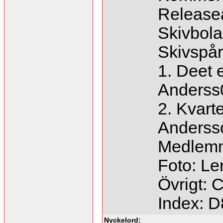
Releaseå
Skivbol
Skivspår
1. Deet 
Anderss0
2. Kvar
Andersso
Medlemm
Foto: Le
Övrigt: 
Index: 
Nyckelord: