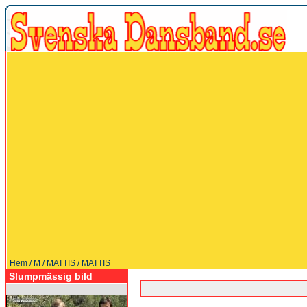
Hem
/
M
/
MATTIS
/ MATTIS
Slumpmässig bild