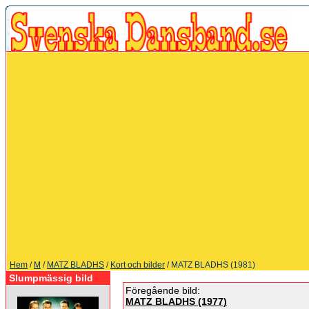
Hem
/
M
/
MATZ BLADHS
/
Kort och bilder
/ MATZ BLADHS (1981)
Slumpmässig bild
Föregående bild:
MATZ BLADHS (1977)