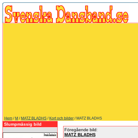
Hem
/
M
/
MATZ BLADHS
/
Kort och bilder
/ MATZ BLADHS
Slumpmässig bild
Föregående bild:
MATZ BLADHS